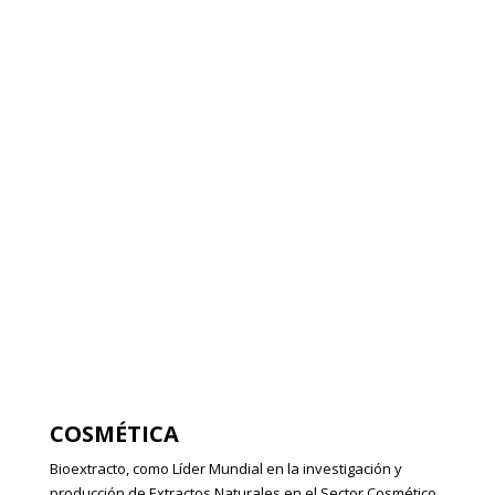
ALIMENTOS Y
BEBIDAS
COSMÉTICA
Bioextracto, como Líder Mundial en la investigación y
producción de Extractos Naturales en el Sector Cosmético,